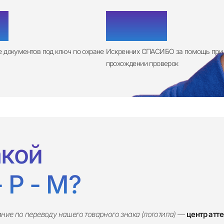
+
500
+
ке документов
под ключ по охране
Искренних СПАСИБО за помощь
при
прохождении проверок
акой
- Р - М?
ие по переводу нашего товарного знака (логотипа)
—
центр атте