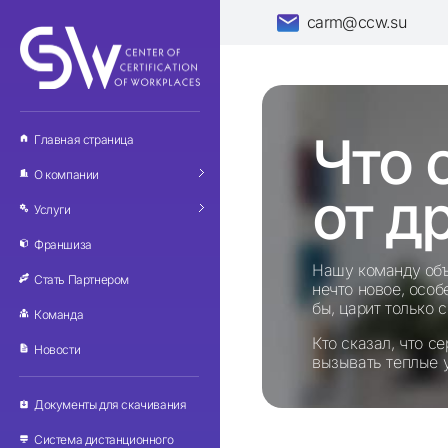
carm@ccw.su
Ц-Лаб
Что 
Главная страница
О компании
от д
Услуги
Франшиза
Нашу команду объ
Стать Партнером
нечто новое, особ
бы, царит только 
Команда
Кто сказал, что с
Новости
вызывать теплые 
Документы для скачивания
Система дистанционного 