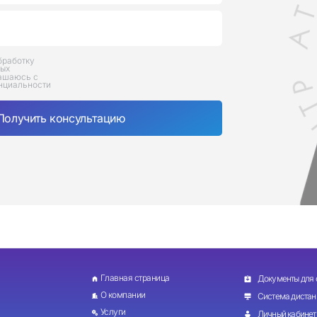
бработку
ных
ашаюсь с
нциальности
Главная страница
Документы для 
О компании
Система дистан
Услуги
Личный кабинет