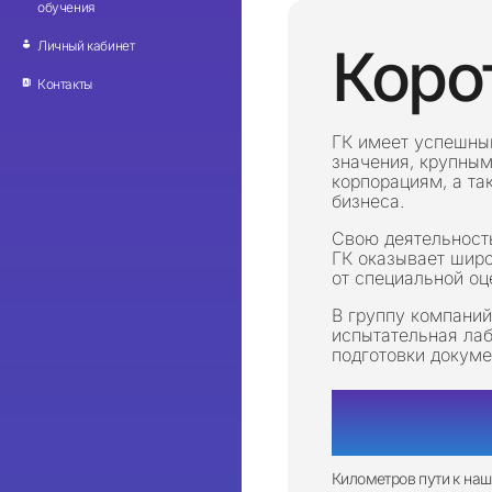
обучения
Личный кабинет
Коро
Контакты
ГК имеет успешны
значения, крупны
корпорациям, а та
бизнеса.
Свою деятельность
ГК оказывает широ
от специальной оц
В группу компаний
испытательная лаб
подготовки докуме
500 0
Километров пути к на