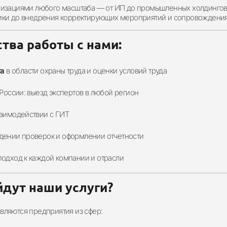
низациями любого масштаба — от ИП до промышленных холдингов —
ики до внедрения корректирующих мероприятий и сопровождения
тва работы с нами:
та
в области охраны труда и оценки условий труда
России: выезд экспертов в любой регион
аимодействии с ГИТ
ении проверок и оформлении отчетности
одход к каждой компании и отрасли
дут наши услуги?
вляются предприятия из сфер: