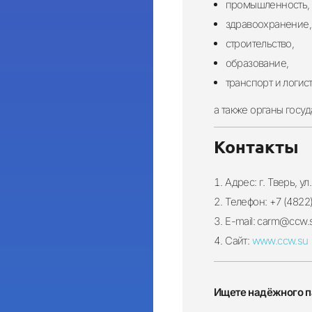
промышленность,
здравоохранение,
строительство,
образование,
транспорт и логист
а также органы госу
Контакты
Адрес: г. Тверь, ул
Телефон: +7 (4822
E-mail: carm@ccw.
Сайт:
www.ccw.su
Ищете надёжного п