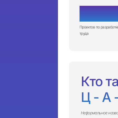
1 000
Проектов по разработ
труда
Кто т
Ц - А 
Неформальное назван