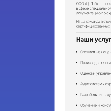
ООО «Ц-Лаб»
— профе
в сфере
специальной
документацию по
ох
Наша команда включ
сертифицированных 
Наши услуг
Специальная оцен
Производственный
Оценка и управле
Аудит системы охр
Разработка инстру
Обучение и консу