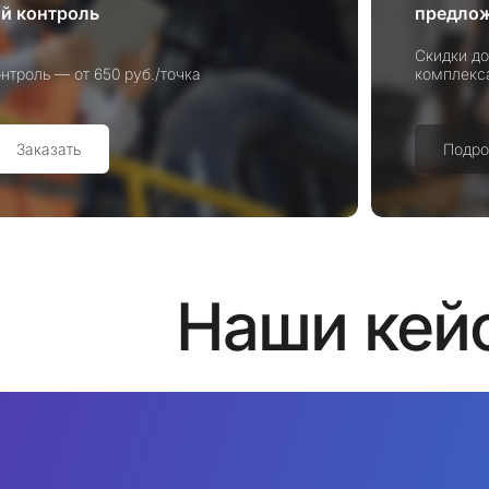
й контроль
предло
Скидки до
нтроль — от 650 руб./точка
комплекс
Заказать
Подро
Наши кей