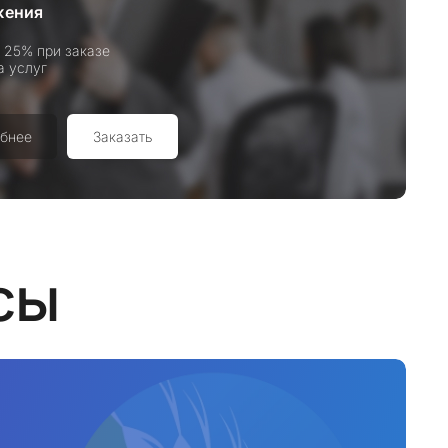
жения
 25% при заказе
а услуг
бнее
Заказать
сы