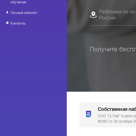
обучения
Работаем по вс
Личный кабинет
России
Контакты
Получите беспл
Собственная ла
ООО “Ц-Лаб” в реест
№397 от 26 октября 20