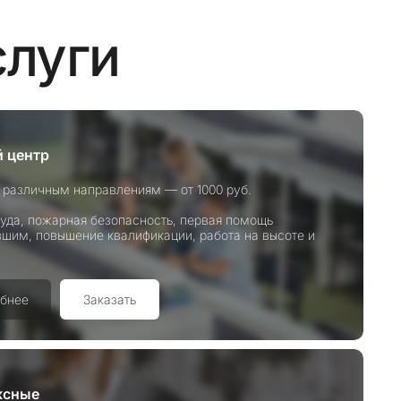
слуги
 центр
 различным направлениям — от 1000 руб.
уда, пожарная безопасность, первая помощь
шим, повышение квалификации, работа на высоте и
бнее
Заказать
ксные