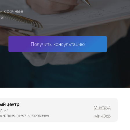
м срочные
зы
Получить консультацию
ый центр
Минтруд
Лаб”
МинОбр
я №Л035-01257-69/02363989