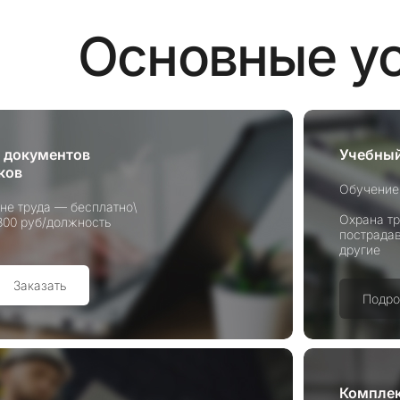
Основные у
и документов
Учебный
ков
Обучение
ане труда — бесплатно\
Охрана тр
800 руб/должность
пострадав
другие
Заказать
Подро
Компле