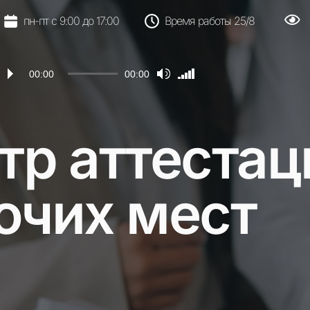
пн-пт с 9:00 до 17:00
Время работы 25/8
удиоплеер
Используйте
00:00
00:00
клавиши
вверх/
вниз,
тр аттестац
чтобы
увеличить
или
уменьшить
очих мест
громкость.