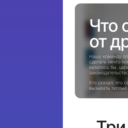
Что 
от д
Нашу команду об
сделать нечто но
казалось бы, цар
законодательство
Кто сказал, что 
вызывать теплые
Три