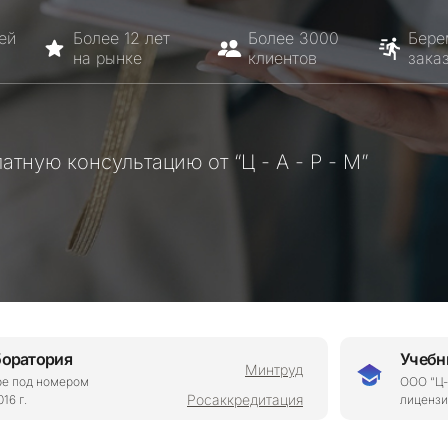
ей
Более 12 лет
Более 3000
Бере
на рынке
клиентов
зака
атную консультацию от “Ц - А - Р - М”
боратория
Учебн
Минтруд
ре под номером
ООО “Ц-
Росаккредитация
16 г.
лицензи