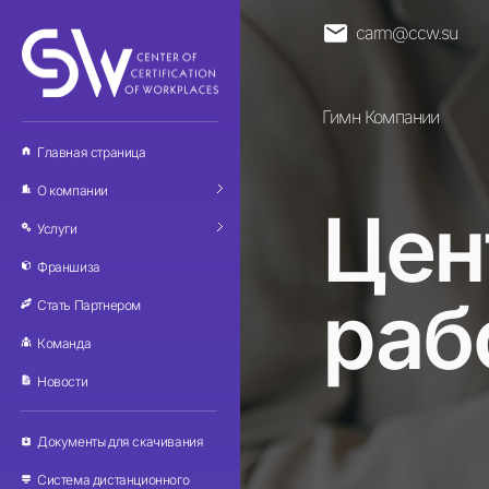
carm@ccw.su
А
Ц-Лаб
Гимн Компании
Главная страница
О компании
Цен
Услуги
Франшиза
раб
Стать Партнером
Команда
Новости
Документы для скачивания
Система дистанционного 