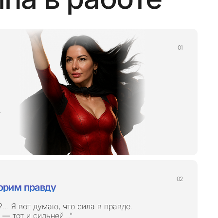
т
орим правду
?… Я вот думаю, что сила в правде.
а — тот и сильней…”