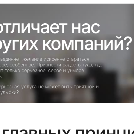
отличает нас
ругих компаний?
ъединяет желание искренне стараться
вое, особенное. Привнести радость туда, где
ит только серьезное, серое и унылое
.
серьезная услуга не может быть приятной и
 улыбки?
 главных принци