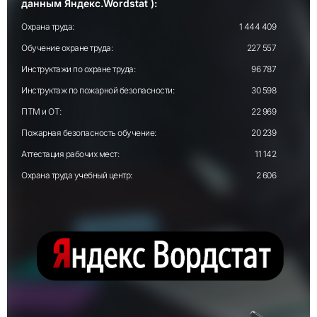
данным Яндекс.Wordstat ):
Охрана труда:
1 444 409
Обучение охране труда:
227 557
Инструктажи по охране труда:
96 787
Инструктаж по пожарной безопасности:
30 598
ПТМ и ОТ:
22 969
Пожарная безопасность обучение:
20 239
Аттестация рабочих мест:
11 142
Охрана труда учебный центр:
2 606