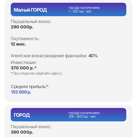
города населением
Малый ГОРОД
1 - 300 тыс. чел
Паушальный взнос:
290 000р.
Окупаемость:
12 мес.
Агентское вознаграждение франчайзи:
40%
Инвестиции:
370 000 р.*
*При открытии оффлайн офиса.
Средняя прибыль*:
152 000 р.
города населением
ГОРОД
300 - 600 тыс. чел.
Паушальный взнос:
390 000р.