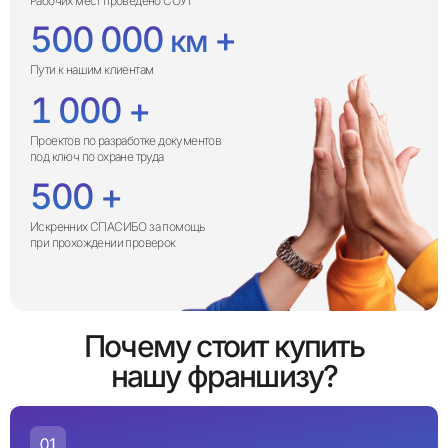
Рабочих мест проведено СОУТ
500 000
 + 
км
Пути к нашим клиентам
1 000
+
Проектов по разработке документов
под ключ по охране труда
500
+
Искренних СПАСИБО за помощь
при прохождении проверок
Почему стоит купить
нашу франшизу?