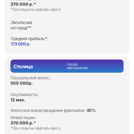
370 000 р.*
*При открытии оффлайн офиса.
Эксклюзив
на город**
Средняя прибыль*:
173 000 р.
города
Столица
миллионники
Паушальный взнос:
550 000р.
Окупаемость:
12 мес.
Агентское вознаграждение франчайзи:
40%
Инвестиции:
370 000 р.*
*При открытии оффлайн офиса.