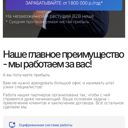
ЗАРАБАТЫВАЙТЕ от 1 800 000 р./год*
На незаезженной и растущей B2B нише
* Средняя прогнозируемая чистая прибыль
Наше главное преимущество
- мы работаем за вас!
А вы получаете прибыль.
Вам не нужно арендовать большой офис и нанимать штат
узких специалистов!
Работа наших партнеров организована так, чтобы с ней
справился даже начинающий. Ваша основная задача –
привлечение клиентов и заключение договора. Всё остальное
сделаем мы.
Оцифрованная система работы